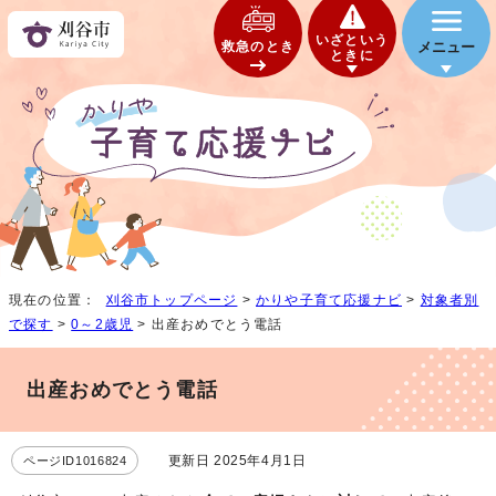
いざという
救急のとき
メニュー
ときに
現在の位置：
刈谷市トップページ
>
かりや子育て応援ナビ
>
対象者別
で探す
>
0～2歳児
> 出産おめでとう電話
出産おめでとう電話
更新日 2025年4月1日
ページID1016824