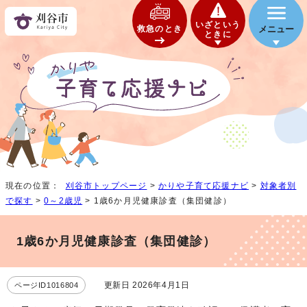
いざという
救急のとき
メニュー
ときに
現在の位置：
刈谷市トップページ
>
かりや子育て応援ナビ
>
対象者別
で探す
>
0～2歳児
> 1歳6か月児健康診査（集団健診）
1歳6か月児健康診査（集団健診）
更新日 2026年4月1日
ページID1016804