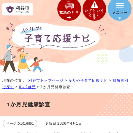
いざという
救急のとき
メニュー
ときに
現在の位置：
刈谷市トップページ
>
かりや子育て応援ナビ
>
対象者別
で探す
>
0～2歳児
> 1か月児健康診査
1か月児健康診査
更新日 2026年4月1日
ページID1016801