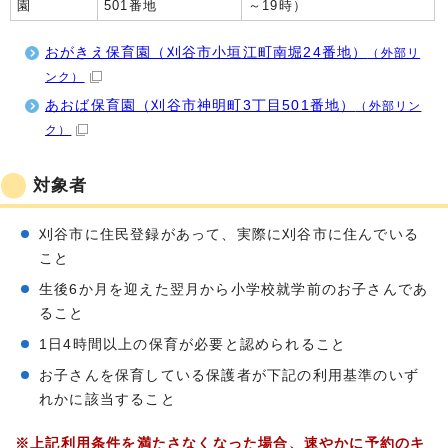
園
501番地
～19時）
おがきえ保育園（刈谷市小垣江町南堀24番地）
（外部リ
ンク）
あおば保育園（刈谷市神明町3丁目501番地）
（外部リン
ク）
対象者
刈谷市に住民登録があって、実際に刈谷市に住んでいる
こと
生後6か月を迎えた翌月から小学校就学前のお子さんであ
ること
1日4時間以上の保育が必要と認められること
お子さんを保育している保護者が下記の利用基準のいず
れかに該当すること
※上記利用条件を満たさなくなった場合、速やかに予約のキ