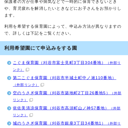
保護者の方が仕事や病気などで一時的に保育できないとき
や、育児疲れを解消したいときなどにお子さんをお預かりし
ます。
利用を希望する保育園によって、申込み方法が異なりますの
で、詳しくは下記をご覧ください。
利用希望園にて申込みをする園
こぐま保育園（刈谷市富士見町3丁目304番地）
（外部リ
ンク）
第二こぐま保育園（刈谷市半城土町中ノ湫110番地）
（外部リンク）
空のうさぎ保育園（刈谷市築地町2丁目26番地5）
（外部
リンク）
依佐美清凉保育園（刈谷市高須町山ノ神57番地）
（外部
リンク）
城のうさぎ保育園（刈谷市銀座3丁目34番地1）
（外部リ