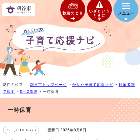
いざという
救急のとき
メニュー
ときに
現在の位置：
刈谷市トップページ
>
かりや子育て応援ナビ
>
対象者別
で探す
>
0～2歳児
> 一時保育
一時保育
更新日 2026年8月6日
ページID1016773