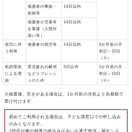
保護者の事故・
14日以内
疾病等
保護者が児童等
14日以内
を看護（入院付
添い等）
就労に伴
保護者の就労等
14日以内
3か月前の月
う利用
初日～10日
（※）
私的理由
育児疲れの解消
5日以内
2か月前の月
による理
などリフレッシ
初日～10日
由
ュのため
（※）
※抽選後、空きがある場合は、1か月前の月初より先着順で
受け付けます
初めてご利用される場合は、子ども課窓口での申し込み
のみとなります。
2回目以降の抽選の申込みはあいち電子申請・届出シス