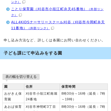
ンク）
ことり保育園（刈谷市小垣江町弁天45番地）
（外部リン
ク）
ALL4KIDSナーサリースクール刈谷（刈谷市今岡町弁天
11番地）
（外部リンク）
申し込み方法など、詳しくは各園にお問い合わせください。
子ども課にて申込みをする園
表の幅を切り替える
園
住所
保育時間
おがきえ保
刈谷市小垣江町南堀
8時30分～16時（延長：7時
育園
24番地
～19時）
あおば保育
刈谷市神明町3丁目
8時30分～16時（延長：7時