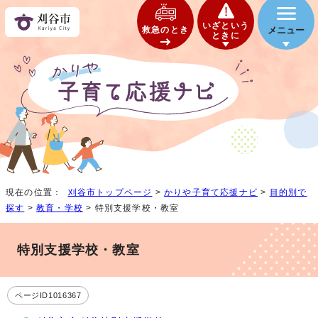
いざという
救急のとき
メニュー
ときに
現在の位置：
刈谷市トップページ
>
かりや子育て応援ナビ
>
目的別で
探す
>
教育・学校
> 特別支援学校・教室
特別支援学校・教室
ページID1016367