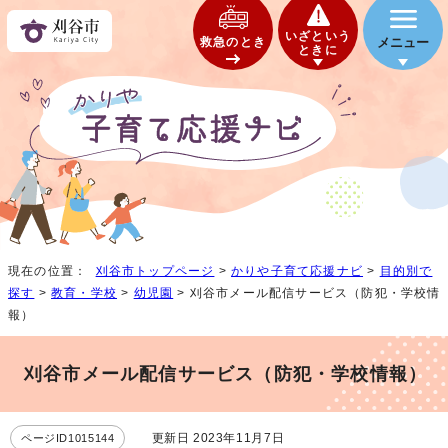
いざという
救急のとき
メニュー
ときに
現在の位置：
刈谷市トップページ
>
かりや子育て応援ナビ
>
目的別で
探す
>
教育・学校
>
幼児園
> 刈谷市メール配信サービス（防犯・学校情
報）
刈谷市メール配信サービス（防犯・学校情報）
更新日 2023年11月7日
ページID1015144