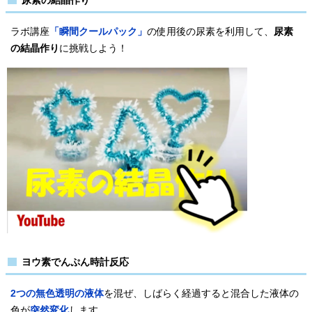
尿素の結晶作り
ラボ講座
「瞬間クールパック」
の使用後の尿素を利用して、
尿素
の結晶作り
に挑戦しよう！
ヨウ素でんぷん時計反応
2つの無色透明の液体
を混ぜ、しばらく経過すると混合した液体の
色が
突然変化
します。