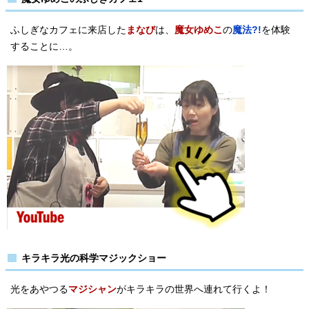
ふしぎなカフェに来店した
まなび
は、
魔女ゆめこ
の
魔法?!
を体験
することに…。
キラキラ光の科学マジックショー
光をあやつる
マジシャン
がキラキラの世界へ連れて行くよ！