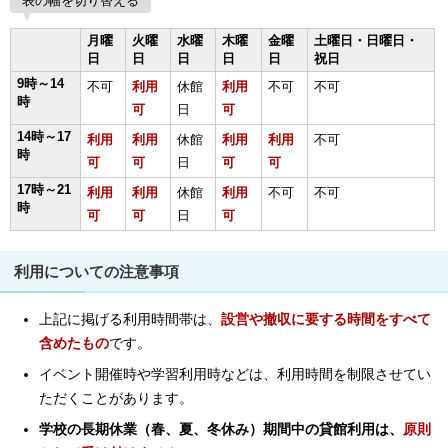
表の幅を切り替える
月曜
火曜
水曜
木曜
金曜
土曜日・日曜日・
日
日
日
日
日
祝日
9時～14
不可
利用
休館
利用
不可
不可
時
可
日
可
14時～17
利用
利用
休館
利用
利用
不可
時
可
可
日
可
可
17時～21
利用
利用
休館
利用
不可
不可
時
可
可
日
可
利用についての注意事項
上記に掲げる利用時間帯は、
設営や撤収に要する時間をすべて
含めたもの
です。
イベント開催時や学習利用時などは、利用時間を制限させてい
ただくことがあります。
学校の長期休業（春、夏、冬休み）期間中の貸館利用は、
原則